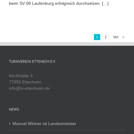
beim SV 08 Laufenburg erfolgreich durchsetzen. […]
1
2
Vor
TURNVEREIN ETTENEIM E.V.
Kirchhalde 3
77955 Ettenheim
info@tv-ettenheim.de
NEWS
Manuel Wirtner ist Landesmeister