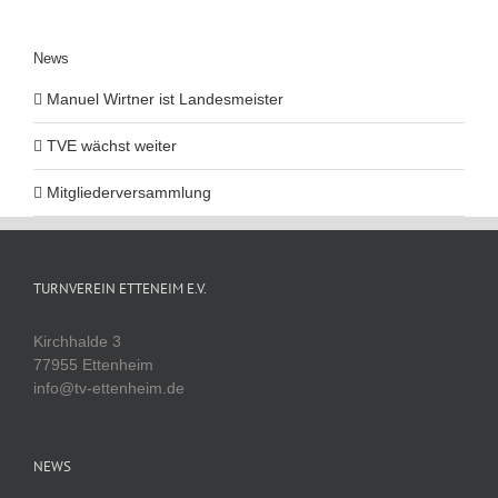
News
Manuel Wirtner ist Landesmeister
TVE wächst weiter
Mitgliederversammlung
TURNVEREIN ETTENEIM E.V.
Kirchhalde 3
77955 Ettenheim
info@tv-ettenheim.de
NEWS