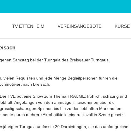
TV ETTENHEIM
VEREINSANGEBOTE
KURSE
eisach
enen Samstag bei der Turngala des Breisgauer Turngaus
, vielen Requisiten und jede Menge Begleitpersonen fuhren die
ochmotiviert nach Breisach.
Der TVE bot eine Show zum Thema TRÄUME; fröhlich, schaurig und
lebhaft. Angefangen von den anmutigen Tänzerinnen über die
gruselig-schaurigen Spinnen bis hin zu den lebhaften Marionetten.
mente durch mehrere Akrobatikteile eindrucksvoll in Szene gesetzt.
sjährigen Turngala umfasste 20 Darbietungen, die das umfangreiche