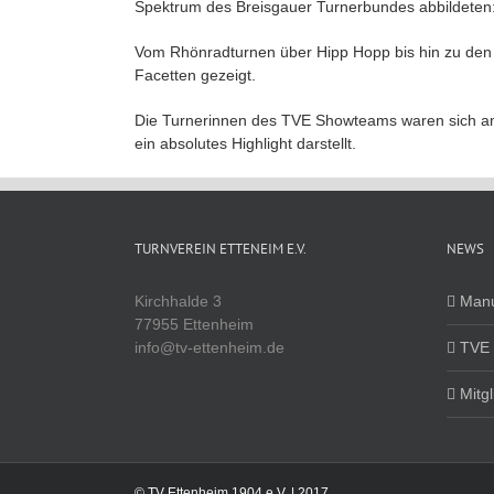
Spektrum des Breisgauer Turnerbundes abbildeten
Vom Rhönradturnen über Hipp Hopp bis hin zu den 
Facetten gezeigt.
Die Turnerinnen des TVE Showteams waren sich am
ein absolutes Highlight darstellt.
TURNVEREIN ETTENEIM E.V.
NEWS
Kirchhalde 3
Manu
77955 Ettenheim
info@tv-ettenheim.de
TVE 
Mitg
© TV Ettenheim 1904 e.V. | 2017