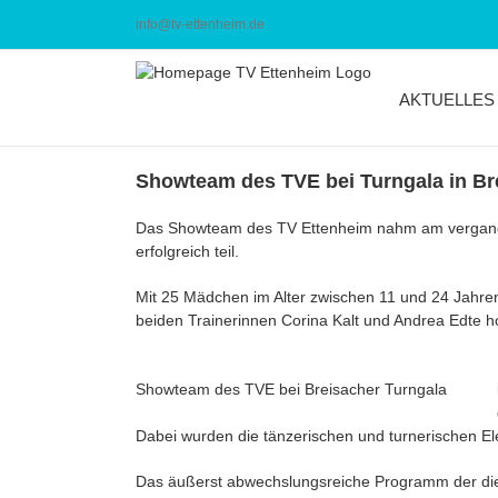
Zum
info@tv-ettenheim.de
Inhalt
springen
AKTUELLES
Showteam des TVE bei Turngala in Br
Das Showteam des TV Ettenheim nahm am vergang
erfolgreich teil.
Mit 25 Mädchen im Alter zwischen 11 und 24 Jahren
beiden Trainerinnen Corina Kalt und Andrea Edte h
Showteam des TVE bei Breisacher Turngala
Dabei wurden die tänzerischen und turnerischen Ele
Das äußerst abwechslungsreiche Programm der die